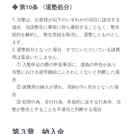
◆ 第10条 〈退塾処分〉
1. 当塾は、お客様が以下のいずれかの項目に該当する
場合、当該塾生に事前に何ら通告することなく、塾生
契約を解約し、塾生登録を取消し、退塾したものとし
ます。
2. 退塾処分となった場合、すでにいただいている諸費
用は返金いたしません。
① 入塾申込の際の申告事項に、虚偽の申告があり、
当塾における就学継続にふさわしくないと判断した場
合
② 諸費用の納入が遅れ、滞納が3ヶ月分となった場
合
③ 犯罪行為、非行行為、本規約に反する行為等、当
塾が塾生とすることを不適当と判断する場合
第３章 納入金