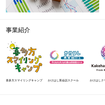
事業紹介
喜多方スマイリングキャンプ
かけはし英会話スクール
かけはしク